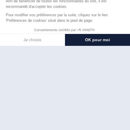
des panneaux solaires.
2. Recruter les Membres de la Communauté
La création d'une communauté nécessite la
participation active de plusieurs membres. Commencez
par recruter des voisins, des amis, ou des entreprises
locales intéressées par l'autoconsommation.
Critères de Sélection des Membres
Proximité géographique
: Les membres doivent être
situés à proximité les uns des autres pour faciliter le
partage de l'énergie.
Profil de consommation
: Des profils de
consommation variés (résidentiels, commerciaux,
etc.) peuvent aider à équilibrer la demande
énergétique.
3. Étudier la Faisabilité Technique et Économique