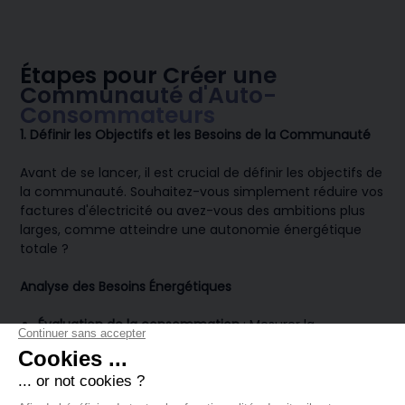
Étapes pour Créer une
Communauté d'Auto-
Consommateurs
1. Définir les Objectifs et les Besoins de la Communauté
Avant de se lancer, il est crucial de définir les objectifs de
la communauté. Souhaitez-vous simplement réduire vos
factures d'électricité ou avez-vous des ambitions plus
larges, comme atteindre une autonomie énergétique
totale ?
Analyse des Besoins Énergétiques
Évaluation de la consommation
: Mesurer la
consommation d'électricité actuelle de chaque
membre potentiel.
Capacité de production
: Estimer la capacité de
production des toitures disponibles pour l'installation