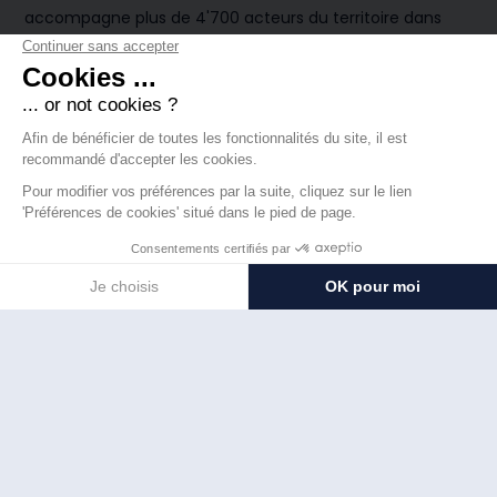
accompagne plus de 4'700 acteurs du territoire dans
leur transition énergétique. Grâce à ce dispositif, plus de
760'000 tonnes de CO₂ ont déjà été évitées depuis sa
création.
Le programme soutient les entreprises à travers :
Des diagnostics énergétiques ciblés,
Des aides à l’investissement pour les travaux
d’optimisation,
Un accompagnement technique sur la durée,
Et une mise en valeur des meilleures pratiques à
travers les trophées annuels.
C’est dans ce cadre que tera solar a été récompensée
parmi des dizaines de sociétés pour son impact positif et
mesurable sur l'efficacité énergétique régionale.