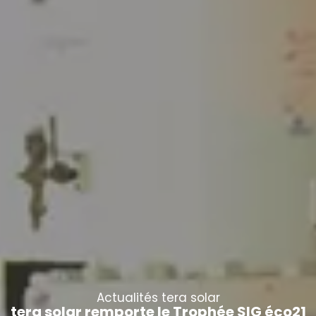
Actualités tera solar
tera solar remporte le Trophée SIG éco21