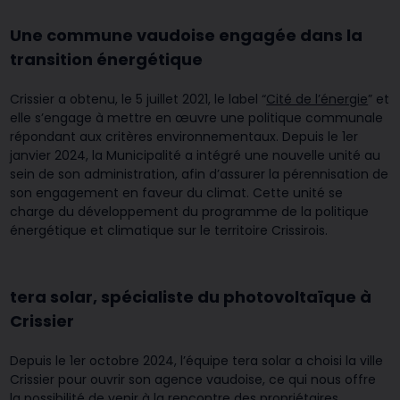
Nous rejoindre
Nos engagements
Une commune vaudoise engagée dans la
ne de recharge
Carport solaire
Contracting
transition énergétique
Crissier a obtenu, le 5 juillet 2021, le label “
Cité de l’énergie
” et
elle s’engage à mettre en œuvre une politique communale
répondant aux critères environnementaux. Depuis le 1er
janvier 2024, la Municipalité a intégré une nouvelle unité au
sein de son administration, afin d’assurer la pérennisation de
son engagement en faveur du climat. Cette unité se
charge du développement du programme de la politique
énergétique et climatique sur le territoire Crissirois.
tera solar, spécialiste du photovoltaïque à
Crissier
Depuis le 1er octobre 2024, l’équipe tera solar a choisi la ville
Crissier pour ouvrir son agence vaudoise, ce qui nous offre
la possibilité de venir à la rencontre des propriétaires