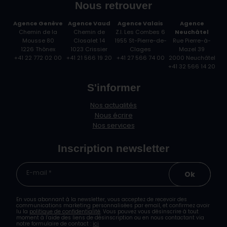
Nous retrouver
Agence Genève
Agence Vaud
Agence Valais
Agence
Chemin de la
Chemin de
Z.I. Les Combes 6
Neuchâtel
Mousse 80
Closalet 14
1955 St-Pierre-de-
Rue Pierre-à-
1226 Thônex
1023 Crissier
Clages
Mazel 39
+41 22 772 02 00
+41 21 566 19 20
+41 27 566 74 00
2000 Neuchâtel
+41 32 566 14 20
S'informer
Nos actualités
Nous écrire
Nos services
Inscription newsletter
E-mail *
Ok
En vous abonnant à la newsletter, vous acceptez de recevoir des
communications marketing personnalisées par email, et confirmez avoir
lu la
politique de confidentialité
. Vous pouvez vous désinscrire à tout
moment à l’aide des liens de désinscription ou en nous contactant via
notre formulaire de contact :
ici