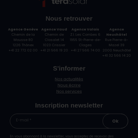
Nous retrouver
Agence Genève
Agence Vaud
Agence Valais
Agence
Chemin de la
Chemin de
Z.I. Les Combes 6
Neuchâtel
Mousse 80
Closalet 14
1955 St-Pierre-de-
Rue Pierre-à-
1226 Thônex
1023 Crissier
Clages
Mazel 39
+41 22 772 02 00
+41 21 566 19 20
+41 27 566 74 00
2000 Neuchâtel
+41 32 566 14 20
S'informer
Nos actualités
Nous écrire
Nos services
Inscription newsletter
E-mail *
Ok
En vous abonnant à la newsletter, vous acceptez de recevoir des