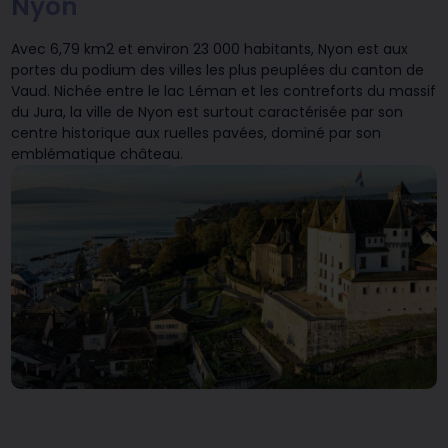
Nyon
Avec 6,79 km2 et environ 23 000 habitants, Nyon est aux
portes du podium des villes les plus peuplées du canton de
Vaud. Nichée entre le lac Léman et les contreforts du massif
du Jura, la ville de Nyon est surtout caractérisée par son
centre historique aux ruelles pavées, dominé par son
emblématique château.
Nous rejoindre
Nos engagements
ne de recharge
Carport solaire
Contracting