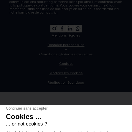
communications marketing personnalisées par email, et confirmez avoir
lu la
politique de confidentialité
. Vous pouvez vous désinscrire à tout
moment à l’aide des liens de désinscription ou en nous contactant via
notre formulaire de contact :
ici
Mentions légales
-
Données personnelles
-
Conditions générales de ventes
-
Contact
-
Modifier les cookies
-
Réalisation Boondooa