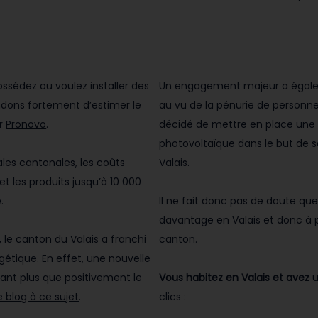
ossédez ou voulez installer des
Un engagement majeur a égaleme
ndons fortement d’estimer le
au vu de la pénurie de personnel 
ur
Pronovo
.
décidé de mettre en place une
photovoltaïque dans le but de s
ales cantonales, les coûts
Valais.
t les produits jusqu’à 10 000
.
Il ne fait donc pas de doute que
davantage en Valais et donc à 
 le canton du Valais a franchi
canton.
gétique. En effet, une nouvelle
tant plus que positivement le
Vous habitez en Valais et avez u
e blog à ce sujet
.
clics :