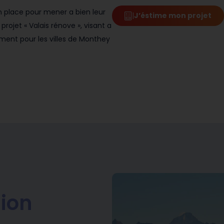
n place pour mener a bien leur
|
J’éstime mon projet
rojet « Valais rénove », visant a
ent pour les villes de Monthey
Sion