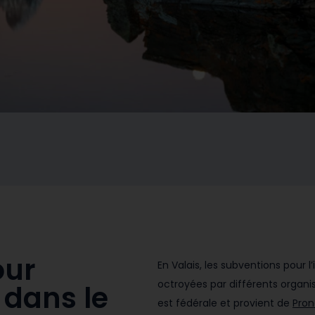
our
En Valais, les subventions pour 
octroyées par différents organi
s dans
le
est fédérale et provient de
Pro