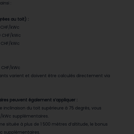
insi :
rées au toit) :
0 CHF/kWc
00 CHF/kWc
70 CHF/kWc
0 CHF/kWc
ants varient et doivent être calculés directement via
ires peuvent également s’appliquer :
e inclinaison du toit supérieure à 75 degrés, vous
F/kWc supplémentaires.
e située à plus de 1 500 mètres d’altitude, le bonus
Wc supplémentaires.