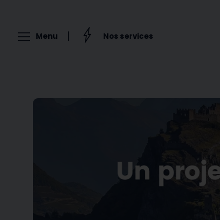
Menu
Nos services
Panneaux photovoltaïques
Batterie solaire
Borne de recharge
Carport solaire
Contracting
Autoconsommation