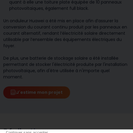
quant à elle une toiture plate équipée de 10 panneaux
photovoltaïques, également full black.
U
n onduleur Huawei a été mis en place afin d’assurer la
conversion du courant continu produit par les panneaux en
courant alternatif, rendant l’électricité solaire directement
utilisable par l’ensemble des équipements électriques du
foyer.
De plus, une batterie de stockage solaire a été installée
permettant de stocker l'électricité produite par l'installation
photovoltaïque, afin d'être utilisée à n'importe quel
moment.
|
J'estime mon projet
Réalisation