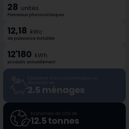
28
unités
Panneaux photovoltaïques
12,18
kWc
de puissance installée
12'180
kWh
produits annuellement
Équivalent à la consommation en
électricité de
2.5
ménages
Économies de CO2 de
12.5
tonnes