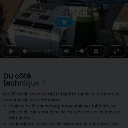
Play
-01:02
Play
Mute
Settings
Ente
fulls
Du côté
technique ?
Les 28 modules ont ainsi été répartis sur deux toitures aux
caractéristiques différentes :
Equipée de 18 panneaux photovoltaïques full black, la
toiture du bâtiment principal est une toiture en pente à
joint debout.
La deuxième toiture, sur le bâtiment en contrebas, est