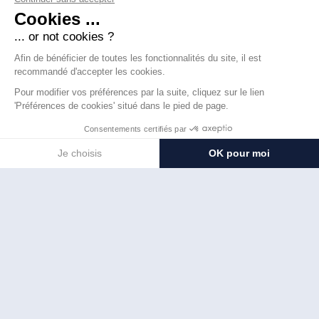
Dans un premier temps, notre chef de projet a élaboré les
plans d’implantation pour les deux bâtiments distincts. Ces
plans définissent avec précision le nombre et
l’emplacement des panneaux photovoltaïques, en tenant
compte des besoins énergétiques et des souhaits du client,
tout en fournissant à nos équipes de montage l’ensemble
des indications techniques nécessaires à une installation
optimale.
Nous avons ensuite pris en charge l’ensemble des
démarches administratives, y compris la demande de
raccordement au réseau électrique auprès des
Services
Industriels de Genève
(SIG). Une fois ces étapes
importantes terminées, notre chef de projet photovoltaïque
a mis en place un planning afin d’organiser et de fixer la
date d’intervention.