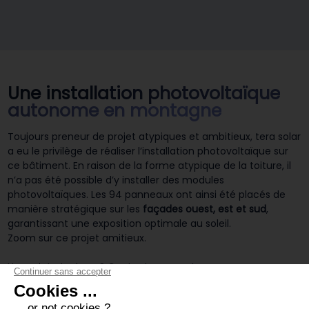
Une installation photovoltaïque
autonome en montagne
Toujours preneur de projet atypiques et ambitieux, tera solar
a eu le privilège de réaliser l’installation photovoltaïque sur
ce bâtiment. En raison de la forme atypique de la toiture, il
n’a pas été possible d’y installer des modules
photovoltaïques. Les 94 panneaux ont ainsi été placés de
manière stratégique sur les
façades ouest, est et sud
,
garantissant une exposition optimale au soleil.
Zoom sur ce projet amitieux.
Un projet atypique ? Contactez-nous !