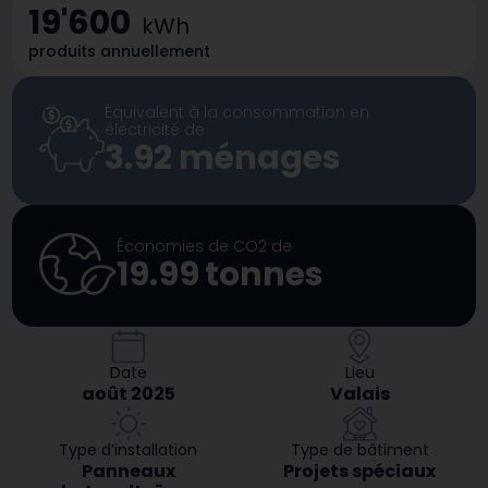
19'600
kWh
produits annuellement
Équivalent à la consommation en
électricité de
3.92
ménages
Économies de CO2 de
19.99
tonnes
Date
Lieu
août 2025
Valais
Type d’installation
Type de bâtiment
Panneaux
Projets spéciaux