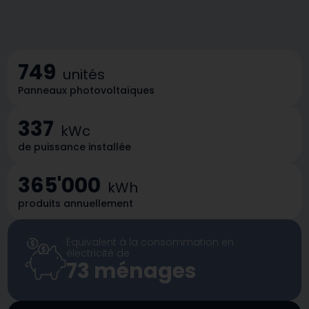
749
unités
Panneaux photovoltaïques
337
kWc
de puissance installée
365'000
kWh
produits annuellement
Équivalent à la consommation en
électricité de
73
ménages