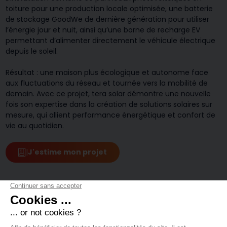
toiture pour une production locale optimisée, une batterie
de stockage GoodWe de dernière génération pour utiliser
l’énergie jour et nuit, ainsi qu’une borne de recharge EV
permettant d’alimenter directement le véhicule électrique
depuis le soleil.
Résultat : une maison plus écologique et autonome face
aux fluctuations du réseau et tournée vers la mobilité de
demain. Avec ce projet, tera solar démontre une nouvelle
fois son expertise dans la création de solutions solaires sur
mesure, qui allient performance énergétique et confort de
vie au quotidien.
|
J'estime mon projet
Résultat