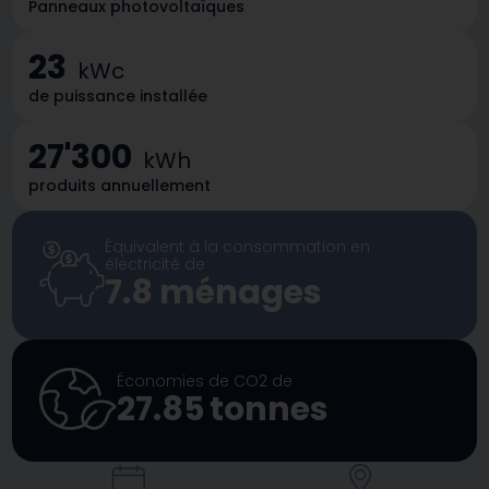
Panneaux photovoltaïques
23
kWc
de puissance installée
27'300
kWh
produits annuellement
Équivalent à la consommation en
électricité de
7.8
ménages
Économies de CO2 de
27.85
tonnes