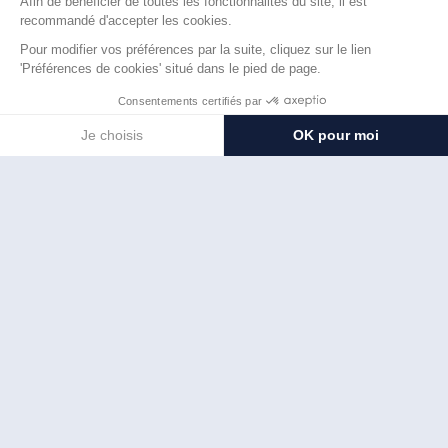
50
unités
panneaux photovoltaïques
23
kWc
de puissance installée
27'300
kWh
produits annuellement
L’ensemble du projet s’est déroulé dans de bonnes
conditions et tous les défis ont été relevés avec succès par